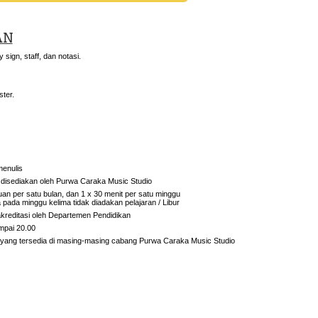
AN
 sign, staff, dan notasi.
ter.
menulis
 disediakan oleh Purwa Caraka Music Studio
uan per satu bulan, dan 1 x 30 menit per satu minggu
 pada minggu kelima tidak diadakan pelajaran / Libur
iakreditasi oleh Departemen Pendidikan
mpai 20.00
 yang tersedia di masing-masing cabang Purwa Caraka Music Studio